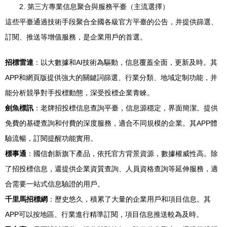
2. 第三方專業信息聚合與服務平臺（主流選擇）
這些平臺通過技術手段聚合全國各級官方平臺的公告，并提供篩選、
訂閱、推送等增值服務，是企業用戶的首選。
招標雷達
：以大數據和AI技術為驅動，信息覆蓋全面，更新及時。其
APP和網頁版提供強大的關鍵詞篩選、行業分類、地域定制功能，并
能分析競爭對手投標動態，深受投標企業青睞。
劍魚標訊
：老牌招投標信息查詢平臺，信息源穩定，界面簡潔。提供
免費的基礎查詢和付費的深度服務，適合不同規模的企業。其APP體
驗流暢，訂閱提醒功能實用。
標事通
：國信創新旗下產品，依托官方背景資源，數據權威性高。除
了招投標信息，還提供企業資質查詢、人員資格查詢等延伸服務，適
合需要一站式信息驗證的用戶。
千里馬招標網
：歷史悠久，積累了大量的企業用戶和項目信息。其
APP可以按地區、行業進行精準訂閱，項目信息推送較為及時。