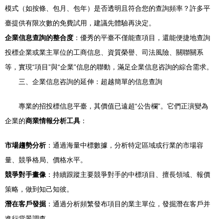
模式（如按條、包月、包年）是否透明且符合您的查詢頻率？許多平
臺提供有限次數的免費試用，建議先體驗再決定。
企業信息查詢的整合度
：優秀的平臺不僅能查項目，還能便捷地查詢
投標企業或業主單位的工商信息、資質榮譽、司法風險、關聯關系
等，實現“項目”與“企業”信息的聯動，滿足企業信息咨詢的綜合需求。
三、企業信息咨詢的延伸：超越簡單的信息查詢
專業的招投標信息平臺，其價值已遠超“公告欄”。它們正演變為
企業的
商業情報分析工具
：
市場趨勢分析
：通過海量中標數據，分析特定區域或行業的市場容
量、競爭格局、價格水平。
競爭對手畫像
：持續跟蹤主要競爭對手的中標項目、擅長領域、報價
策略，做到知己知彼。
潛在客戶發掘
：通過分析頻繁發布項目的業主單位，發掘潛在客戶并
進行背景調查。