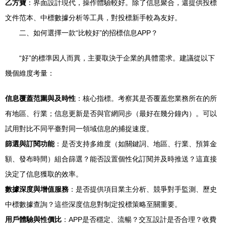
乙方寶
：界面設計現代，操作體驗較好。除了信息聚合，還提供投標
文件范本、中標數據分析等工具，對投標新手較為友好。
二、如何選擇一款“比較好”的招標信息APP？
“好”的標準因人而異，主要取決于企業的具體需求。建議從以下
幾個維度考量：
信息覆蓋范圍與及時性
：核心指標。考察其是否覆蓋您業務所在的所
有地區、行業；信息更新是否與官網同步（最好在幾分鐘內）。可以
試用對比不同平臺對同一領域信息的捕捉速度。
篩選與訂閱功能
：是否支持多維度（如關鍵詞、地區、行業、預算金
額、發布時間）組合篩選？能否設置個性化訂閱并及時推送？這直接
決定了信息獲取的效率。
數據深度與增值服務
：是否提供項目業主分析、競爭對手監測、歷史
中標數據查詢？這些深度信息對制定投標策略至關重要。
用戶體驗與性價比
：APP是否穩定、流暢？交互設計是否合理？收費